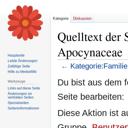
Kategorie
Diskussion
Quelltext der 
Apocynaceae
Hauptseite
Letzte Änderungen
←
Kategorie:Famili
Zufällige Seite
Hilfe zu MediaWiki
Zur
Zur
Du bist aus dem f
Werkzeuge
Navigation
Suche
Links auf diese Seite
springen
springen
Änderungen an
Seite bearbeiten:
verlinkten Seiten
Spezialseiten
Seiten­informationen
Diese Aktion ist a
Gruppe „
Benutzer