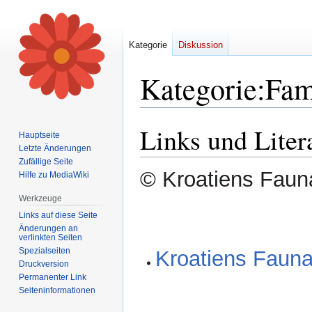
Kategorie
Diskussion
Kategorie
:
Fam
Links und Liter
Zur
Zur
Hauptseite
Navigation
Suche
Letzte Änderungen
springen
springen
Zufällige Seite
© Kroatiens Fauna
Hilfe zu MediaWiki
Werkzeuge
Links auf diese Seite
Änderungen an
verlinkten Seiten
Spezialseiten
Kroatiens Fauna 
Druckversion
Permanenter Link
Seiten­informationen