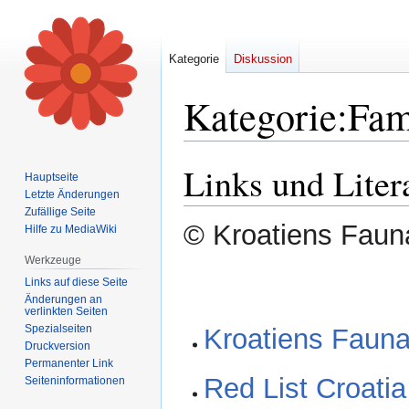
Kategorie
Diskussion
Kategorie
:
Fam
Links und Liter
Zur
Zur
Hauptseite
Navigation
Suche
Letzte Änderungen
springen
springen
Zufällige Seite
© Kroatiens Fauna
Hilfe zu MediaWiki
Werkzeuge
Links auf diese Seite
Änderungen an
verlinkten Seiten
Spezialseiten
Kroatiens Fauna 
Druckversion
Permanenter Link
Red List Croatia
Seiten­informationen