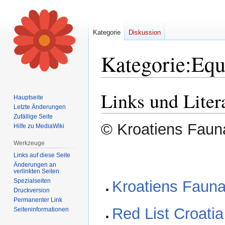
Kategorie
Diskussion
Kategorie
:
Equ
Links und Liter
Zur
Zur
Hauptseite
Navigation
Suche
Letzte Änderungen
springen
springen
Zufällige Seite
© Kroatiens Fauna
Hilfe zu MediaWiki
Werkzeuge
Links auf diese Seite
Änderungen an
verlinkten Seiten
Spezialseiten
Kroatiens Fauna 
Druckversion
Permanenter Link
Red List Croatia
Seiten­informationen