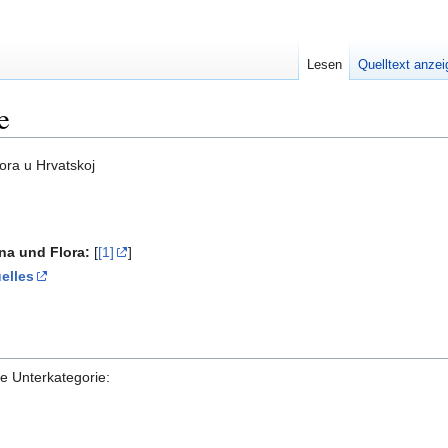
Lesen
Quelltext anze
e
ora u Hrvatskoj
una und Flora:
[
[1]
]
elles
de Unterkategorie: