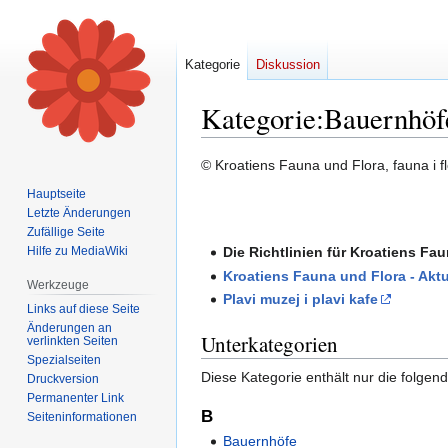
Kategorie
Diskussion
Kategorie
:
Bauernhöf
Zur
Zur
© Kroatiens Fauna und Flora, fauna i fl
Navigation
Suche
Hauptseite
springen
springen
Letzte Änderungen
Zufällige Seite
Hilfe zu MediaWiki
Die Richtlinien für Kroatiens Fa
Kroatiens Fauna und Flora - Aktu
Werkzeuge
Plavi muzej i plavi kafe
Links auf diese Seite
Änderungen an
Unterkategorien
verlinkten Seiten
Spezialseiten
Diese Kategorie enthält nur die folgen
Druckversion
Permanenter Link
B
Seiten­informationen
Bauernhöfe