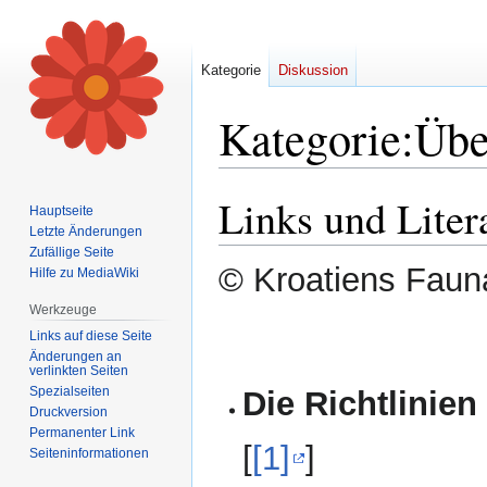
Kategorie
Diskussion
Kategorie
:
Übe
Links und Liter
Zur
Zur
Hauptseite
Navigation
Suche
Letzte Änderungen
springen
springen
Zufällige Seite
© Kroatiens Fauna
Hilfe zu MediaWiki
Werkzeuge
Links auf diese Seite
Änderungen an
verlinkten Seiten
Spezialseiten
Die Richtlinien
Druckversion
Permanenter Link
[
[1]
]
Seiten­informationen