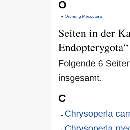
O
Ordnung Mecoptera
Seiten in der K
Endopterygota“
Folgende 6 Seiten
insgesamt.
C
Chrysoperla ca
Chrysoperla med