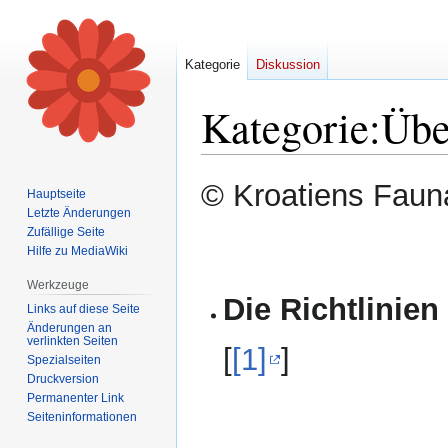
Kategorie
Diskussion
Kategorie
:
Übe
Zur
Zur
© Kroatiens Fauna
Hauptseite
Navigation
Suche
Letzte Änderungen
springen
springen
Zufällige Seite
Hilfe zu MediaWiki
Werkzeuge
Die Richtlinien
Links auf diese Seite
Änderungen an
verlinkten Seiten
[
[1]
]
Spezialseiten
Druckversion
Permanenter Link
Seiten­informationen