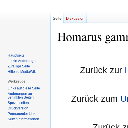
Seite
Diskussion
Homarus gamm
Zur
Zur
Hauptseite
Navigation
Suche
Letzte Änderungen
springen
springen
Zufällige Seite
Zurück zur
Hilfe zu MediaWiki
Werkzeuge
Links auf diese Seite
Änderungen an
Zurück zum
U
verlinkten Seiten
Spezialseiten
Druckversion
Permanenter Link
Seiten­informationen
Zurück 