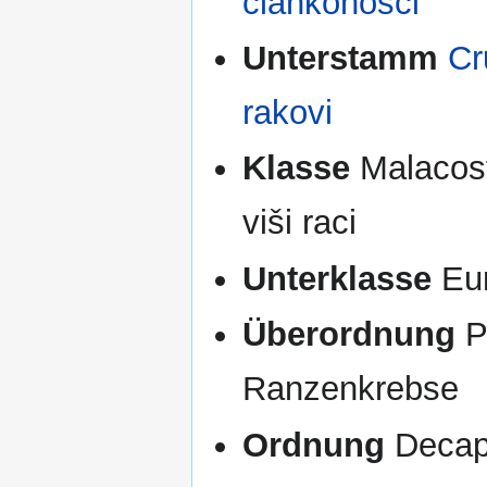
člankonošci
Unterstamm
Cr
rakovi
Klasse
Malacost
viši raci
Unterklasse
Eum
Überordnung
P
Ranzenkrebse
Ordnung
Decapo