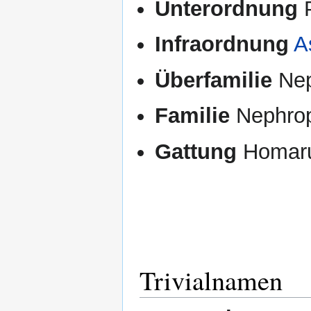
Unterordnung
P
Infraordnung
A
Überfamilie
Nep
Familie
Nephrop
Gattung
Homaru
Trivialnamen