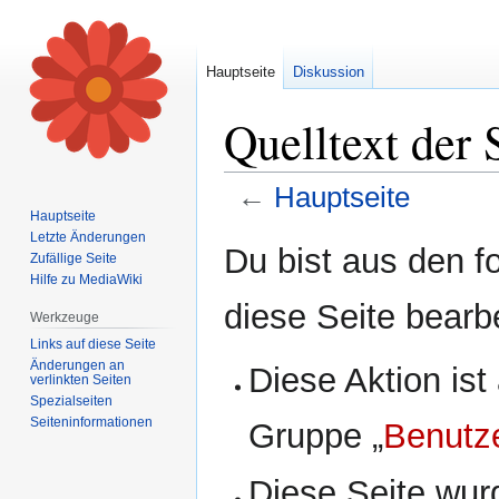
Hauptseite
Diskussion
Quelltext der 
←
Hauptseite
Hauptseite
Letzte Änderungen
Zur
Zur
Du bist aus den f
Zufällige Seite
Navigation
Suche
Hilfe zu MediaWiki
springen
springen
diese Seite bearb
Werkzeuge
Links auf diese Seite
Änderungen an
Diese Aktion ist
verlinkten Seiten
Spezialseiten
Seiten­informationen
Gruppe „
Benutz
Diese Seite wur