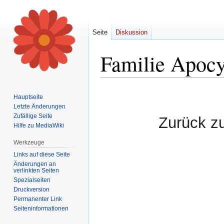
Seite
Diskussion
Familie Apocy
Zur
Zur
Hauptseite
Navigation
Suche
Letzte Änderungen
springen
springen
Zufällige Seite
Zurück z
Hilfe zu MediaWiki
Werkzeuge
Links auf diese Seite
Änderungen an
verlinkten Seiten
Spezialseiten
Druckversion
Permanenter Link
Seiten­informationen