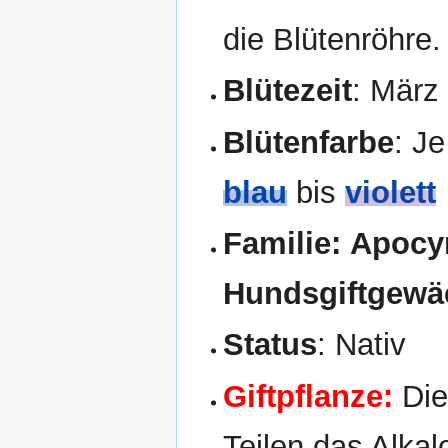
die Blütenröhre.
Blütezeit
: März
Blütenfarbe
: Je
blau
bis
violett
Familie:
Apocyn
Hundsgiftgewä
Status
: Nativ
Giftpflanze:
Die
Teilen das Alkal