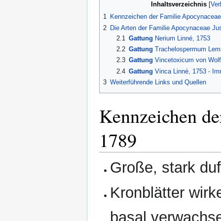
Inhaltsverzeichnis
1
Kennzeichen der Familie Apocynaceae
2
Die Arten der Familie Apocynaceae Ju
2.1
Gattung
Nerium Linné, 1753
2.2
Gattung
Trachelospermum Lema
2.3
Gattung
Vincetoxicum von Wolf
2.4
Gattung
Vinca Linné, 1753 - Im
3
Weiterführende Links und Quellen
Kennzeichen de
1789
Große, stark du
Kronblätter wirk
basal verwachs