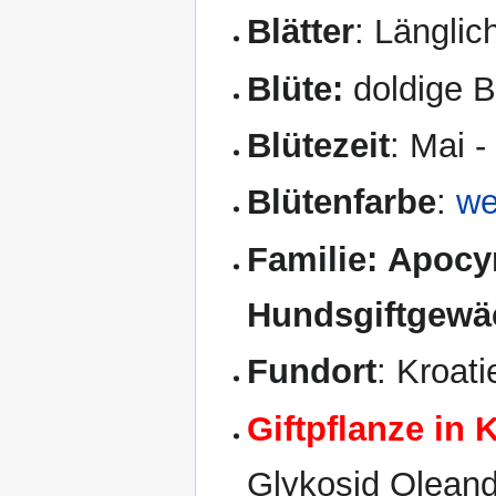
Blätter
: Länglic
Blüte:
doldige B
Blütezeit
: Mai 
Blütenfarbe
:
we
Familie:
Apocyn
Hundsgiftgewä
Fundort
: Kroati
Giftpflanze in 
Glykosid Oleandri