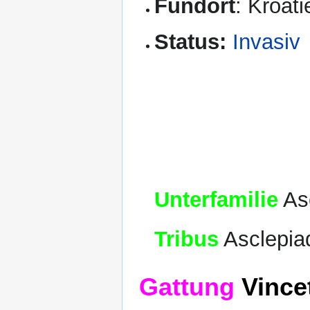
Fundort
: Kroat
Status:
Invasiv
Unterfamilie
Asc
Tribus
Asclepia
Gattung
Vincet