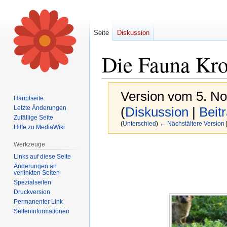
Seite
Diskussion
Die Fauna Kro
Version vom 5. N
Hauptseite
Letzte Änderungen
(
Diskussion
|
Beit
Zufällige Seite
(
Unterschied
)
← Nächstältere Version
Hilfe zu MediaWiki
Werkzeuge
Zur
Zur
Links auf diese Seite
Navigation
Suche
Änderungen an
springen
springen
verlinkten Seiten
Spezialseiten
Druckversion
Permanenter Link
Seiten­informationen