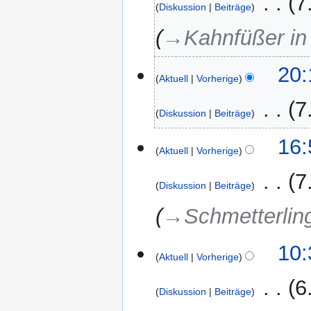
‎
7
Diskussion
Beiträge
→‎Kahnfüßer in
4.
20:
Aktuell
Vorherige
Dezember
2024
‎
7
Diskussion
Beiträge
K
16:
e
Aktuell
Vorherige
i
‎
7
n
Diskussion
Beiträge
e
→‎Schmetterling
B
e
a
11.
10:
r
Aktuell
Vorherige
Februar
b
2021
‎
6
e
Diskussion
Beiträge
i