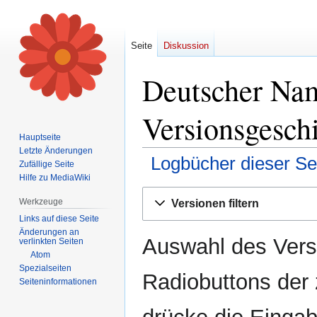
Seite
Diskussion
Deutscher Nam
Versionsgesch
Hauptseite
Letzte Änderungen
Logbücher dieser Se
Zufällige Seite
Hilfe zu MediaWiki
Zur
Zur
Werkzeuge
Versionen filtern
Navigation
Suche
Links auf diese Seite
springen
springen
Änderungen an
Auswahl des Versi
verlinkten Seiten
Atom
Spezialseiten
Radiobuttons der
Seiten­informationen