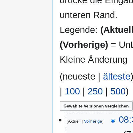
drücke die Eingab
unteren Rand.
Legende:
(Aktuell
(Vorherige)
= Unt
Kleine Änderung
(
neueste
|
älteste
|
100
|
250
|
500
)
29.
08:
Aktuell
Vorherige
September
2025