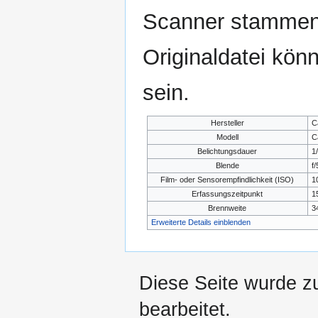
Scanner stammen.
Originaldatei kön
sein.
Hersteller
C
Modell
C
Belichtungsdauer
1
Blende
f/
Film- oder Sensorempfindlichkeit (ISO)
1
Erfassungszeitpunkt
1
Brennweite
3
Erweiterte Details einblenden
Diese Seite wurde z
bearbeitet.