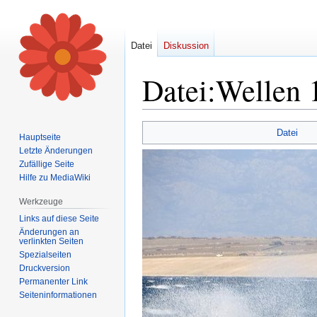
Datei
Diskussion
Datei
:
Wellen 
Zur
Zur
Datei
Hauptseite
Navigation
Suche
Letzte Änderungen
springen
springen
Zufällige Seite
Hilfe zu MediaWiki
Werkzeuge
Links auf diese Seite
Änderungen an
verlinkten Seiten
Spezialseiten
Druckversion
Permanenter Link
Seiten­informationen