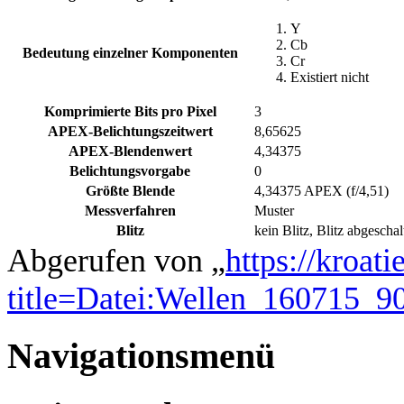
Y
Cb
Bedeutung einzelner Komponenten
Cr
Existiert nicht
Komprimierte Bits pro Pixel
3
APEX-Belichtungszeitwert
8,65625
APEX-Blendenwert
4,34375
Belichtungsvorgabe
0
Größte Blende
4,34375 APEX (f/4,51)
Messverfahren
Muster
Blitz
kein Blitz, Blitz abgeschal
Abgerufen von „
https://kroat
title=Datei:Wellen_160715_9
Navigationsmenü