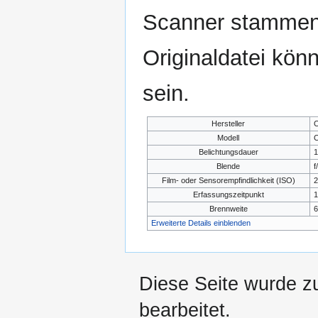
Scanner stammen.
Originaldatei kön
sein.
Hersteller
C
Modell
C
Belichtungsdauer
1
Blende
f
Film- oder Sensorempfindlichkeit (ISO)
2
Erfassungszeitpunkt
1
Brennweite
Erweiterte Details einblenden
Diese Seite wurde z
bearbeitet.