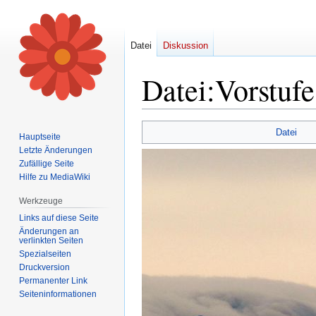
Datei
Diskussion
Datei
:
Vorstuf
Zur
Zur
Datei
Hauptseite
Navigation
Suche
Letzte Änderungen
springen
springen
Zufällige Seite
Hilfe zu MediaWiki
Werkzeuge
Links auf diese Seite
Änderungen an
verlinkten Seiten
Spezialseiten
Druckversion
Permanenter Link
Seiten­informationen