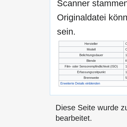
Scanner stammen.
Originaldatei kön
sein.
Hersteller
C
Modell
C
Belichtungsdauer
1
Blende
f
Film- oder Sensorempfindlichkeit (ISO)
1
Erfassungszeitpunkt
1
Brennweite
Erweiterte Details einblenden
Diese Seite wurde z
bearbeitet.