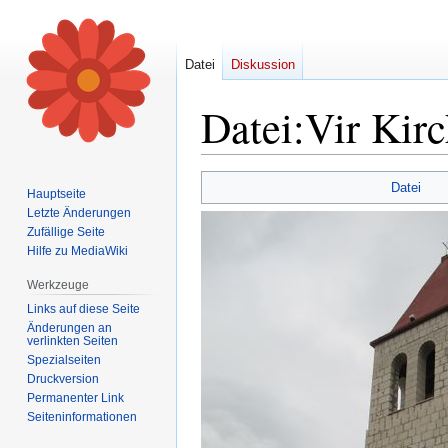
Datei
Diskussion
Datei
:
Vir Kirc
Zur
Zur
Datei
Hauptseite
Navigation
Suche
Letzte Änderungen
springen
springen
Zufällige Seite
Hilfe zu MediaWiki
Werkzeuge
Links auf diese Seite
Änderungen an
verlinkten Seiten
Spezialseiten
Druckversion
Permanenter Link
Seiten­informationen