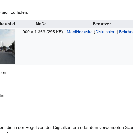
rsion zu laden.
haubild
Maße
Benutzer
1.000 × 1.363
(295 KB)
MoniHrvatska
(
Diskussion
|
Beiträg
ben.
ei:
onen, die in der Regel von der Digitalkamera oder dem verwendeten Sc