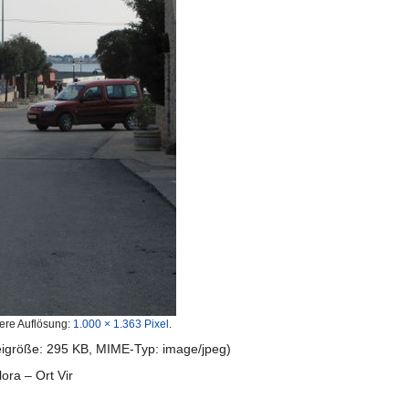
ere Auflösung:
1.000 × 1.363 Pixel
.
teigröße: 295 KB, MIME-Typ:
image/jpeg
)
ra – Ort Vir