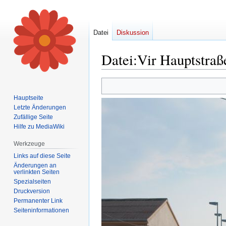
Datei
Diskussion
Datei
:
Vir Hauptstraß
Zur
Zur
Navigation
Suche
Hauptseite
springen
springen
Letzte Änderungen
Zufällige Seite
Hilfe zu MediaWiki
Werkzeuge
Links auf diese Seite
Änderungen an
verlinkten Seiten
Spezialseiten
Druckversion
Permanenter Link
Seiten­informationen