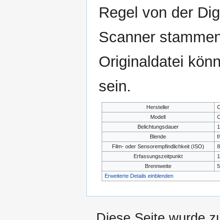
Regel von der Di
Scanner stammen.
Originaldatei kön
sein.
Hersteller
C
Modell
C
Belichtungsdauer
1
Blende
f
Film- oder Sensorempfindlichkeit (ISO)
8
Erfassungszeitpunkt
1
Brennweite
Erweiterte Details einblenden
Diese Seite wurde z