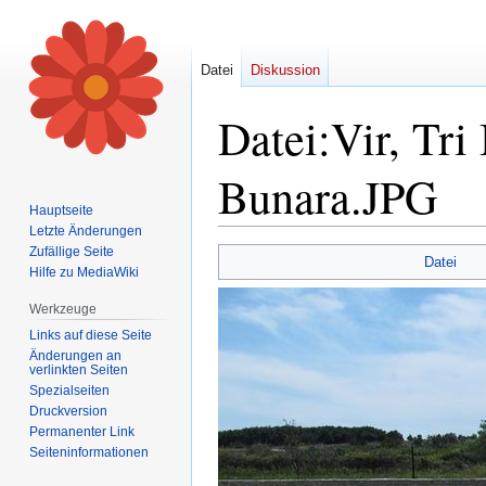
Datei
Diskussion
Datei
:
Vir, Tri
Bunara.JPG
Hauptseite
Letzte Änderungen
Zufällige Seite
Zur
Zur
Datei
Hilfe zu MediaWiki
Navigation
Suche
springen
springen
Werkzeuge
Links auf diese Seite
Änderungen an
verlinkten Seiten
Spezialseiten
Druckversion
Permanenter Link
Seiten­informationen