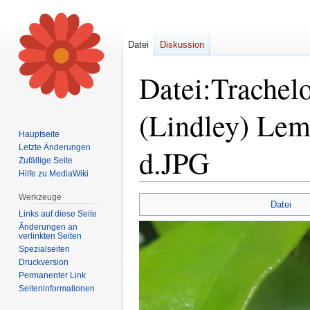
Datei
Diskussion
Datei
:
Trachel
(Lindley) Lem
Hauptseite
Letzte Änderungen
d.JPG
Zufällige Seite
Hilfe zu MediaWiki
Werkzeuge
Zur
Zur
Datei
Links auf diese Seite
Navigation
Suche
Änderungen an
springen
springen
verlinkten Seiten
Spezialseiten
Druckversion
Permanenter Link
Seiten­informationen