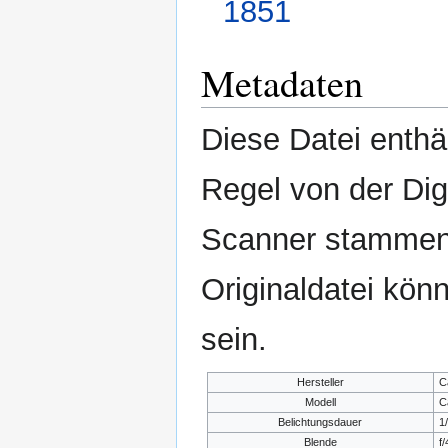
1851
Metadaten
Diese Datei enthäl
Regel von der Di
Scanner stammen.
Originaldatei kön
sein.
Hersteller
C
Modell
C
Belichtungsdauer
1
Blende
f/