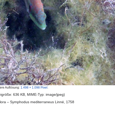
ere Auflösung:
1.498 × 1.098 Pixel
.
teigröße: 636 KB, MIME-Typ:
image/jpeg
)
lora – Symphodus mediterraneus Linné, 1758