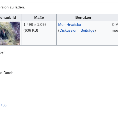
rsion zu laden.
schaubild
Maße
Benutzer
1.498 × 1.098
MoniHrvatska
© M
(636 KB)
(
Diskussion
|
Beiträge
)
med
ben.
e Datei:
1758