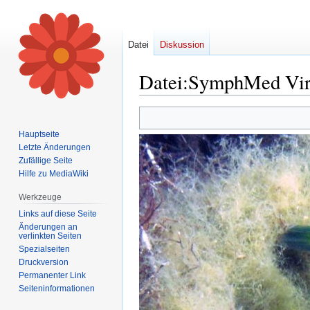
Datei
Diskussion
Datei
:
SymphMed Vir 
Zur
Zur
Navigation
Suche
Hauptseite
springen
springen
Letzte Änderungen
Zufällige Seite
Hilfe zu MediaWiki
Werkzeuge
Links auf diese Seite
Änderungen an
verlinkten Seiten
Spezialseiten
Druckversion
Permanenter Link
Seiten­informationen