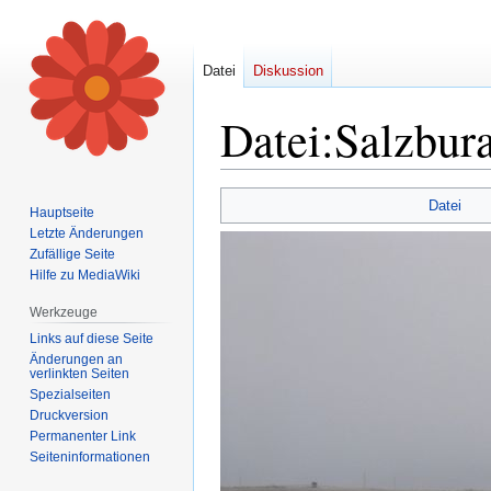
Datei
Diskussion
Datei
:
Salzbur
Zur
Zur
Datei
Hauptseite
Navigation
Suche
Letzte Änderungen
springen
springen
Zufällige Seite
Hilfe zu MediaWiki
Werkzeuge
Links auf diese Seite
Änderungen an
verlinkten Seiten
Spezialseiten
Druckversion
Permanenter Link
Seiten­informationen