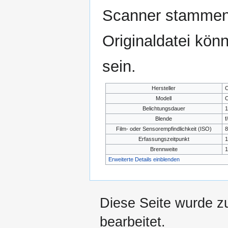
Scanner stammen.
Originaldatei kön
sein.
Hersteller
C
Modell
C
Belichtungsdauer
1
Blende
f
Film- oder Sensorempfindlichkeit (ISO)
8
Erfassungszeitpunkt
1
Brennweite
1
Erweiterte Details einblenden
Diese Seite wurde z
bearbeitet.