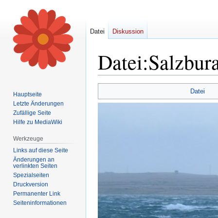
Datei
Diskussion
Datei
:
Salzbur
Zur
Zur
Datei
Hauptseite
Navigation
Suche
Letzte Änderungen
springen
springen
Zufällige Seite
Hilfe zu MediaWiki
Werkzeuge
Links auf diese Seite
Änderungen an
verlinkten Seiten
Spezialseiten
Druckversion
Permanenter Link
Seiten­informationen