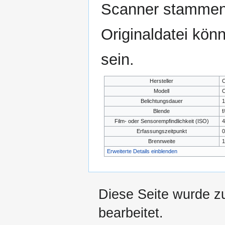
Scanner stammen.
Originaldatei kön
sein.
Hersteller
C
Modell
C
Belichtungsdauer
1
Blende
f
Film- oder Sensorempfindlichkeit (ISO)
4
Erfassungszeitpunkt
0
Brennweite
1
Erweiterte Details einblenden
Diese Seite wurde z
bearbeitet.