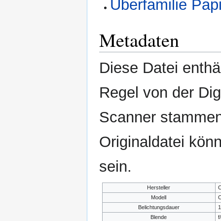
Überfamilie Papi
Metadaten
Diese Datei enthäl
Regel von der Di
Scanner stammen.
Originaldatei kön
sein.
Hersteller
C
Modell
C
Belichtungsdauer
1
Blende
f