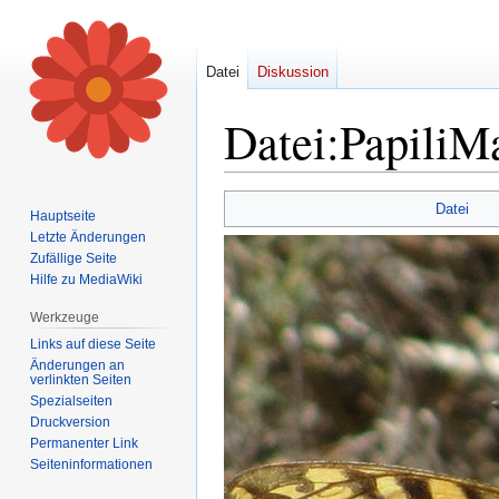
Datei
Diskussion
Datei
:
PapiliM
Zur
Zur
Datei
Hauptseite
Navigation
Suche
Letzte Änderungen
springen
springen
Zufällige Seite
Hilfe zu MediaWiki
Werkzeuge
Links auf diese Seite
Änderungen an
verlinkten Seiten
Spezialseiten
Druckversion
Permanenter Link
Seiten­informationen