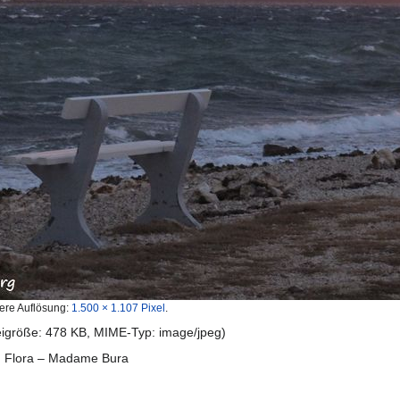
ere Auflösung:
1.500 × 1.107 Pixel
.
teigröße: 478 KB, MIME-Typ:
image/jpeg
)
d Flora – Madame Bura