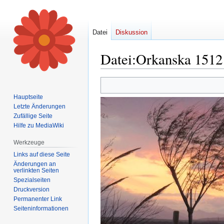
Datei
Diskussion
Datei
:
Orkanska 1512
Zur
Zur
Navigation
Suche
Hauptseite
springen
springen
Letzte Änderungen
Zufällige Seite
Hilfe zu MediaWiki
Werkzeuge
Links auf diese Seite
Änderungen an
verlinkten Seiten
Spezialseiten
Druckversion
Permanenter Link
Seiten­informationen