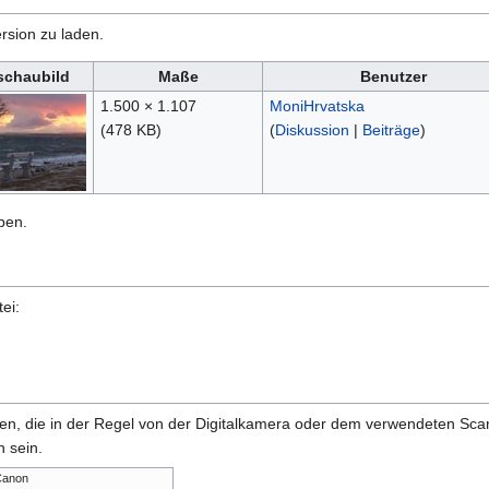
rsion zu laden.
schaubild
Maße
Benutzer
1.500 × 1.107
MoniHrvatska
(478 KB)
(
Diskussion
|
Beiträge
)
ben.
ei:
onen, die in der Regel von der Digitalkamera oder dem verwendeten Sc
 sein.
anon