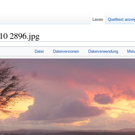
Lesen
Quelltext anze
10 2896.jpg
Datei
Dateiversionen
Dateiverwendung
Met