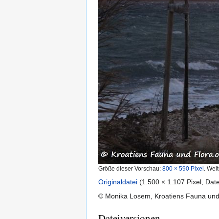
Größe dieser Vorschau:
800 × 590 Pixel
.
Weit
Originaldatei
‎
(1.500 × 1.107 Pixel, Da
© Monika Losem, Kroatiens Fauna un
Dateiversionen