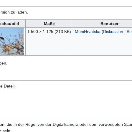
rsion zu laden.
schaubild
Maße
Benutzer
1.500 × 1.125
(213 KB)
MoniHrvatska
(
Diskussion
|
Be
ben.
e Datei:
onen, die in der Regel von der Digitalkamera oder dem verwendeten Sc
 sein.