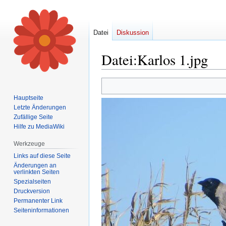
Datei
Diskussion
Datei
:
Karlos 1.jpg
Zur
Zur
Navigation
Suche
Hauptseite
springen
springen
Letzte Änderungen
Zufällige Seite
Hilfe zu MediaWiki
Werkzeuge
Links auf diese Seite
Änderungen an
verlinkten Seiten
Spezialseiten
Druckversion
Permanenter Link
Seiten­informationen