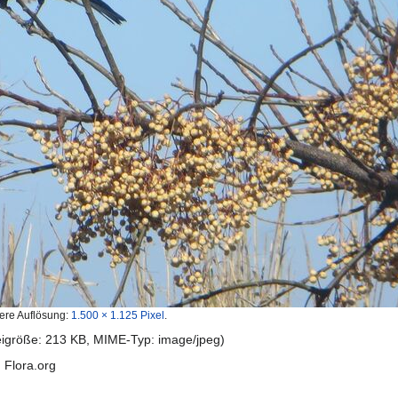
ere Auflösung:
1.500 × 1.125 Pixel
.
teigröße: 213 KB, MIME-Typ:
image/jpeg
)
 Flora.org