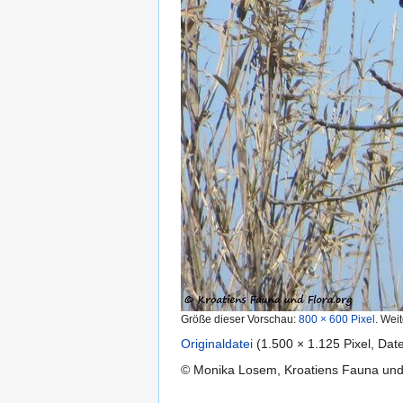
Größe dieser Vorschau:
800 × 600 Pixel
.
Weit
Originaldatei
‎
(1.500 × 1.125 Pixel, Da
© Monika Losem, Kroatiens Fauna und