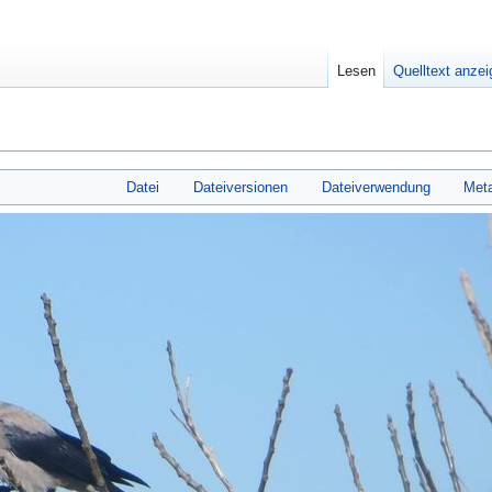
Lesen
Quelltext anze
Datei
Dateiversionen
Dateiverwendung
Met