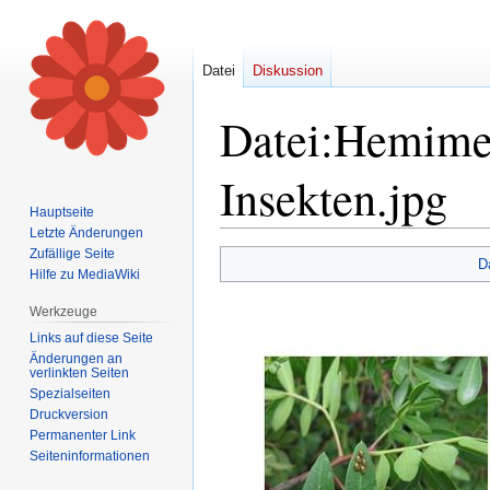
Datei
Diskussion
Datei
:
Hemimet
Insekten.jpg
Hauptseite
Letzte Änderungen
Zufällige Seite
Zur
Zur
D
Hilfe zu MediaWiki
Navigation
Suche
springen
springen
Werkzeuge
Links auf diese Seite
Änderungen an
verlinkten Seiten
Spezialseiten
Druckversion
Permanenter Link
Seiten­informationen