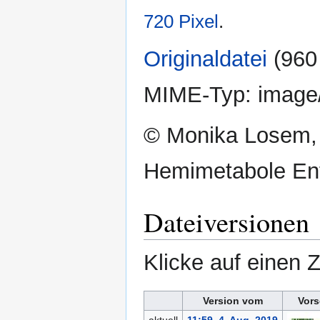
720 Pixel
.
Originaldatei
‎
(960
MIME-Typ:
image
© Monika Losem, 
Hemimetabole Ent
Dateiversionen
Klicke auf einen 
Version vom
Vors