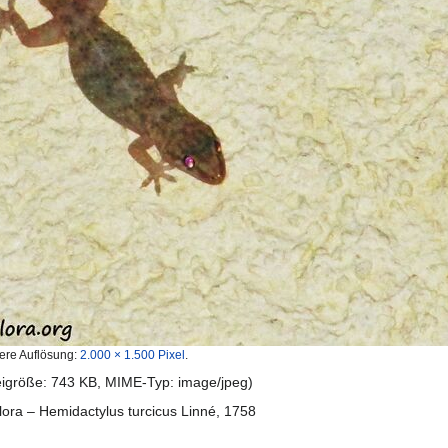
ere Auflösung:
2.000 × 1.500 Pixel
.
teigröße: 743 KB, MIME-Typ:
image/jpeg
)
ora – Hemidactylus turcicus Linné, 1758