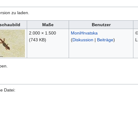
rsion zu laden.
schaubild
Maße
Benutzer
2.000 × 1.500
MoniHrvatska
©
(743 KB)
(
Diskussion
|
Beiträge
)
L
ben.
e Datei: