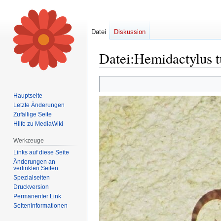
Datei
Diskussion
Datei
:
Hemidactylus t
Zur
Zur
Navigation
Suche
Hauptseite
springen
springen
Letzte Änderungen
Zufällige Seite
Hilfe zu MediaWiki
Werkzeuge
Links auf diese Seite
Änderungen an
verlinkten Seiten
Spezialseiten
Druckversion
Permanenter Link
Seiten­informationen