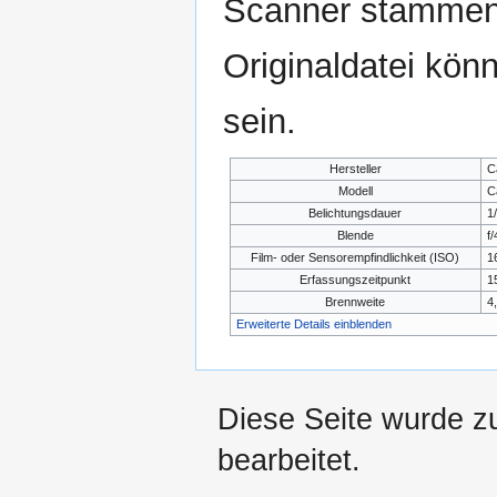
Scanner stammen.
Originaldatei kön
sein.
Hersteller
C
Modell
C
Belichtungsdauer
1
Blende
f/
Film- oder Sensorempfindlichkeit (ISO)
1
Erfassungszeitpunkt
1
Brennweite
4
Erweiterte Details einblenden
Diese Seite wurde z
bearbeitet.