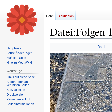
Datei
Diskussion
Datei
:
Folgen 
Zur
Zur
Datei
Hauptseite
Navigation
Suche
Letzte Änderungen
springen
springen
Zufällige Seite
Hilfe zu MediaWiki
Werkzeuge
Links auf diese Seite
Änderungen an
verlinkten Seiten
Spezialseiten
Druckversion
Permanenter Link
Seiten­informationen