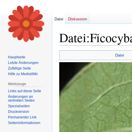
Datei
Diskussion
Datei
:
Ficocyb
Zur
Zur
Datei
Hauptseite
Navigation
Suche
Letzte Änderungen
springen
springen
Zufällige Seite
Hilfe zu MediaWiki
Werkzeuge
Links auf diese Seite
Änderungen an
verlinkten Seiten
Spezialseiten
Druckversion
Permanenter Link
Seiten­informationen