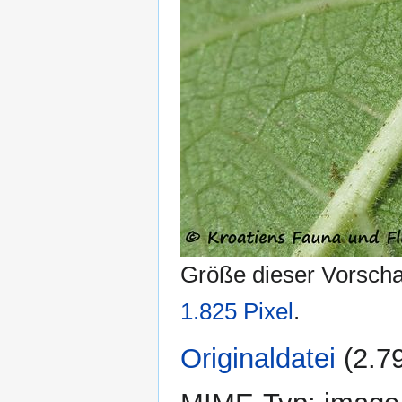
Größe dieser Vorsch
1.825 Pixel
.
Originaldatei
‎
(2.7