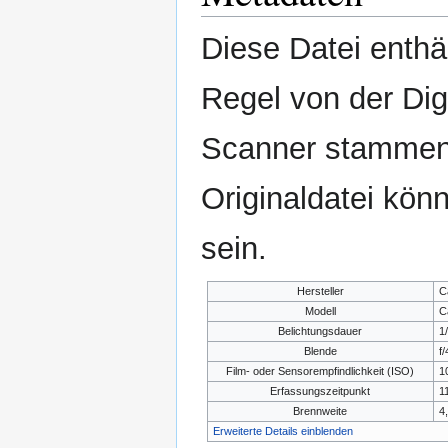
Diese Datei enthäl
Regel von der Di
Scanner stammen.
Originaldatei kön
sein.
Hersteller
C
Modell
C
Belichtungsdauer
1
Blende
f/
Film- oder Sensorempfindlichkeit (ISO)
1
Erfassungszeitpunkt
1
Brennweite
4
Erweiterte Details einblenden