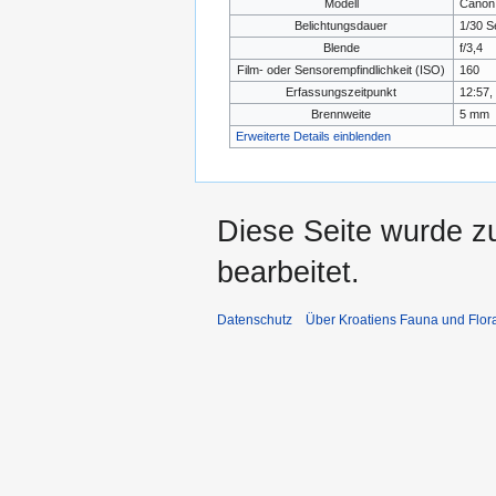
Modell
Canon
Belichtungsdauer
1/30 S
Blende
f/3,4
Film- oder Sensorempfindlichkeit (ISO)
160
Erfassungszeitpunkt
12:57,
Brennweite
5 mm
Erweiterte Details einblenden
Diese Seite wurde z
bearbeitet.
Datenschutz
Über Kroatiens Fauna und Flor