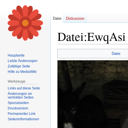
Datei
Diskussion
Datei
:
EwqAsi 
Zur
Zur
Datei
Hauptseite
Navigation
Suche
Letzte Änderungen
springen
springen
Zufällige Seite
Hilfe zu MediaWiki
Werkzeuge
Links auf diese Seite
Änderungen an
verlinkten Seiten
Spezialseiten
Druckversion
Permanenter Link
Seiten­informationen