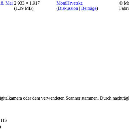
2.933 × 1.917
MoniHrvatska
© Mon
(1,39 MB)
(
Diskussion
|
Beiträge
)
Fabri
 Digitalkamera oder dem verwendeten Scanner stammen. Durch nachträgli
0 HS
)