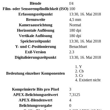
Blende
f/4
Film- oder Sensorempfindlichkeit (ISO)
100
Erfassungszeitpunkt
13:30, 16. Mai 2018
Brennweite
4,5 mm
Kameraausrichtung
Normal
Horizontale Auflösung
180 dpi
Vertikale Auflösung
180 dpi
Speicherzeitpunkt
13:30, 16. Mai 2018
Y- und C-Positionierung
Benachbart
Exif-Version
2.3
Digitalisierungszeitpunkt
13:30, 16. Mai 2018
Y
Cb
Bedeutung einzelner Komponenten
Cr
Existiert nicht
Komprimierte Bits pro Pixel
3
APEX-Belichtungszeitwert
7,3125
APEX-Blendenwert
4
Belichtungsvorgabe
0