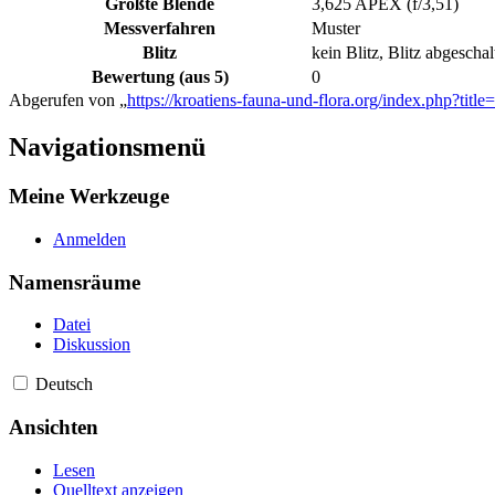
Größte Blende
3,625 APEX (f/3,51)
Messverfahren
Muster
Blitz
kein Blitz, Blitz abgeschal
Bewertung (aus 5)
0
Abgerufen von „
https://kroatiens-fauna-und-flora.org/index.php?t
Navigationsmenü
Meine Werkzeuge
Anmelden
Namensräume
Datei
Diskussion
Deutsch
Ansichten
Lesen
Quelltext anzeigen