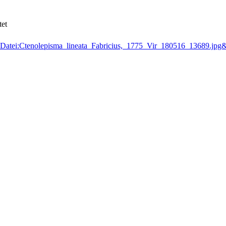
tet
itle=Datei:Ctenolepisma_lineata_Fabricius,_1775_Vir_180516_13689.jp