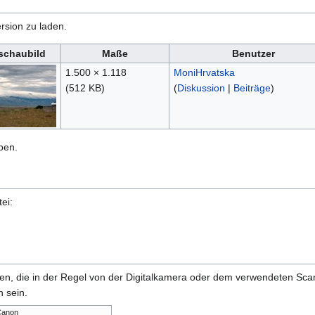
rsion zu laden.
schaubild
Maße
Benutzer
1.500 × 1.118
MoniHrvatska
(512 KB)
(
Diskussion
|
Beiträge
)
ben.
ei:
onen, die in der Regel von der Digitalkamera oder dem verwendeten Sc
 sein.
anon