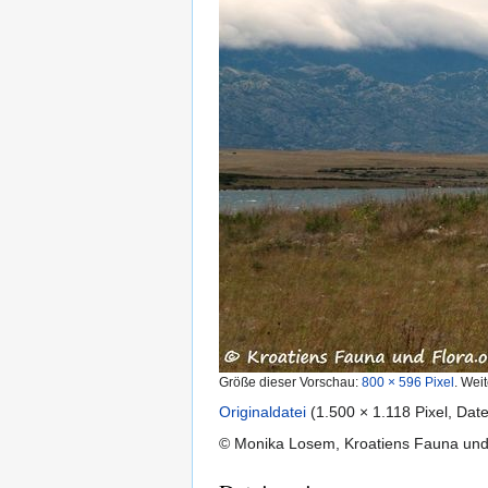
Größe dieser Vorschau:
800 × 596 Pixel
.
Weit
Originaldatei
‎
(1.500 × 1.118 Pixel, Da
© Monika Losem, Kroatiens Fauna un