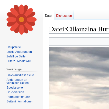
Datei
Diskussion
Datei
:
Cilkonalna Bur
Zur
Zur
Navigation
Suche
Hauptseite
springen
springen
Letzte Änderungen
Zufällige Seite
Hilfe zu MediaWiki
Werkzeuge
Links auf diese Seite
Änderungen an
verlinkten Seiten
Spezialseiten
Druckversion
Permanenter Link
Seiten­informationen