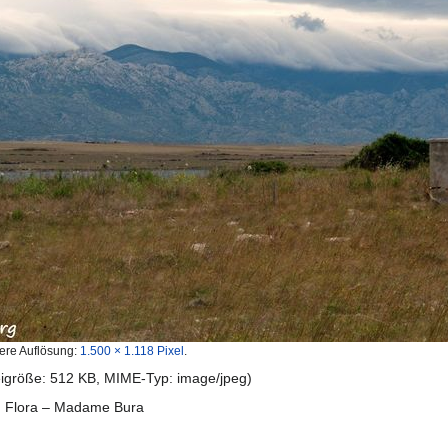
ere Auflösung:
1.500 × 1.118 Pixel
.
teigröße: 512 KB, MIME-Typ:
image/jpeg
)
d Flora – Madame Bura