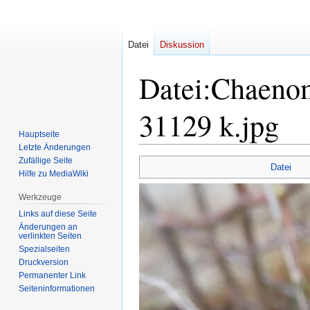
Datei
Diskussion
Datei
:
Chaenom
31129 k.jpg
Hauptseite
Letzte Änderungen
Zufällige Seite
Zur
Zur
Datei
Hilfe zu MediaWiki
Navigation
Suche
springen
springen
Werkzeuge
Links auf diese Seite
Änderungen an
verlinkten Seiten
Spezialseiten
Druckversion
Permanenter Link
Seiten­informationen