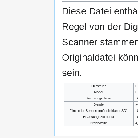
Diese Datei enthäl
Regel von der Di
Scanner stammen.
Originaldatei kön
sein.
Hersteller
C
Modell
C
Belichtungsdauer
1
Blende
f/
Film- oder Sensorempfindlichkeit (ISO)
1
Erfassungszeitpunkt
1
Brennweite
4