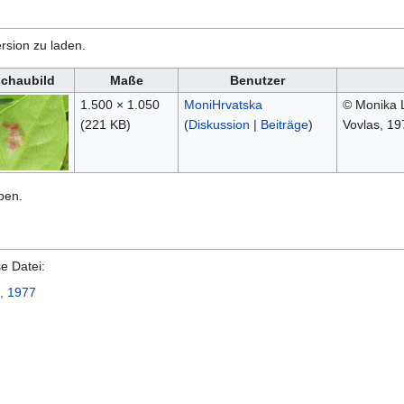
rsion zu laden.
schaubild
Maße
Benutzer
1.500 × 1.050
MoniHrvatska
© Monika L
(221 KB)
(
Diskussion
|
Beiträge
)
Vovlas, 19
ben.
e Datei:
s, 1977