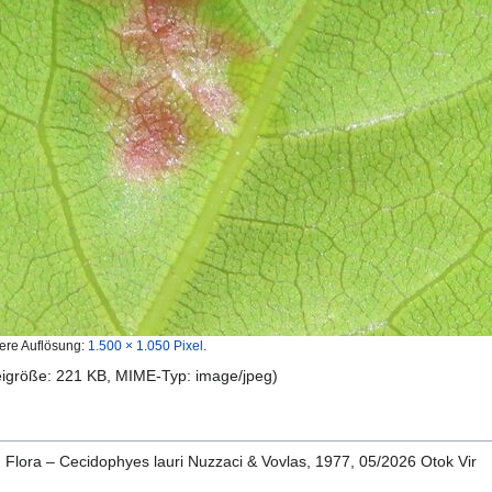
ere Auflösung:
1.500 × 1.050 Pixel
.
teigröße: 221 KB, MIME-Typ:
image/jpeg
)
Flora – Cecidophyes lauri Nuzzaci & Vovlas, 1977, 05/2026 Otok Vir