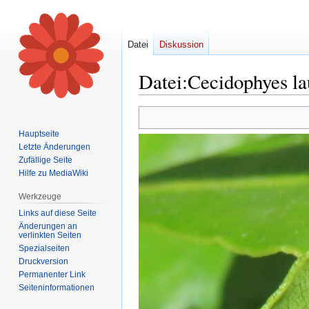
Datei
Diskussion
Datei
:
Cecidophyes la
Zur
Zur
Navigation
Suche
Hauptseite
springen
springen
Letzte Änderungen
Zufällige Seite
Hilfe zu MediaWiki
Werkzeuge
Links auf diese Seite
Änderungen an
verlinkten Seiten
Spezialseiten
Druckversion
Permanenter Link
Seiten­informationen