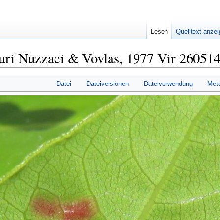
Lesen
Quelltext anze
uri Nuzzaci & Vovlas, 1977 Vir 26051
Datei
Dateiversionen
Dateiverwendung
Met