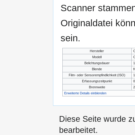
Scanner stammen.
Originaldatei kön
sein.
Hersteller
C
Modell
C
Belichtungsdauer
1
Blende
f
Film- oder Sensorempfindlichkeit (ISO)
1
Erfassungszeitpunkt
0
Brennweite
2
Erweiterte Details einblenden
Diese Seite wurde z
bearbeitet.