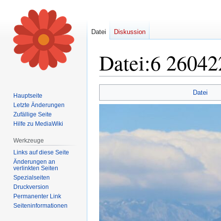
Datei
Diskussion
Datei
:
6 26042
Zur
Zur
Datei
Hauptseite
Navigation
Suche
Letzte Änderungen
springen
springen
Zufällige Seite
Hilfe zu MediaWiki
Werkzeuge
Links auf diese Seite
Änderungen an
verlinkten Seiten
Spezialseiten
Druckversion
Permanenter Link
Seiten­informationen