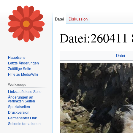
Datei
Diskussion
Datei
:
260411 
Zur
Zur
Datei
Hauptseite
Navigation
Suche
Letzte Änderungen
springen
springen
Zufällige Seite
Hilfe zu MediaWiki
Werkzeuge
Links auf diese Seite
Änderungen an
verlinkten Seiten
Spezialseiten
Druckversion
Permanenter Link
Seiten­informationen