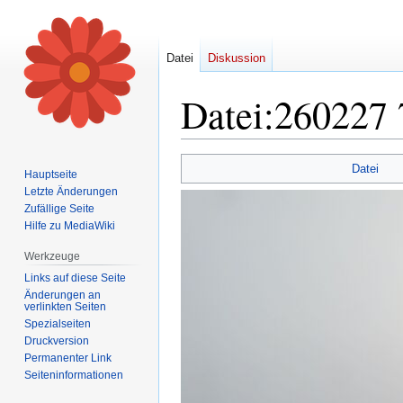
Datei
Diskussion
Datei
:
260227 
Zur
Zur
Datei
Hauptseite
Navigation
Suche
Letzte Änderungen
springen
springen
Zufällige Seite
Hilfe zu MediaWiki
Werkzeuge
Links auf diese Seite
Änderungen an
verlinkten Seiten
Spezialseiten
Druckversion
Permanenter Link
Seiten­informationen