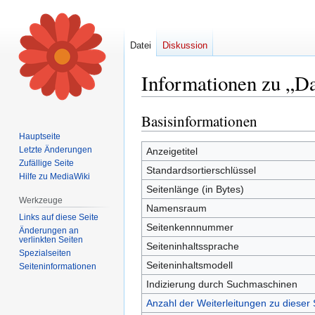
Datei
Diskussion
Informationen zu „D
Basisinformationen
Zur
Zur
Navigation
Suche
Hauptseite
springen
springen
Letzte Änderungen
Anzeigetitel
Zufällige Seite
Standardsortierschlüssel
Hilfe zu MediaWiki
Seitenlänge (in Bytes)
Werkzeuge
Namensraum
Links auf diese Seite
Seitenkennnummer
Änderungen an
verlinkten Seiten
Seiteninhaltssprache
Spezialseiten
Seiteninhaltsmodell
Seiten­informationen
Indizierung durch Suchmaschinen
Anzahl der Weiterleitungen zu dieser 