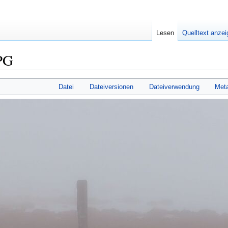
Lesen
Quelltext anze
PG
Datei
Dateiversionen
Dateiverwendung
Met