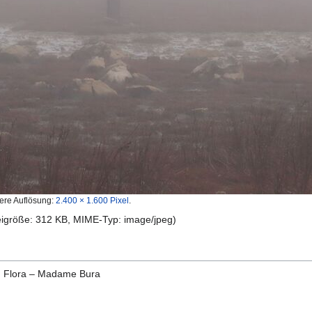
ere Auflösung:
2.400 × 1.600 Pixel
.
teigröße: 312 KB, MIME-Typ:
image/jpeg
)
d Flora – Madame Bura