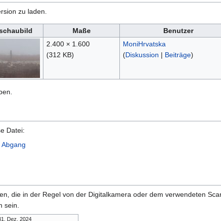
rsion zu laden.
schaubild
Maße
Benutzer
2.400 × 1.600
MoniHrvatska
(312 KB)
(
Diskussion
|
Beiträge
)
ben.
e Datei:
r Abgang
onen, die in der Regel von der Digitalkamera oder dem verwendeten Sc
 sein.
31. Dez. 2024