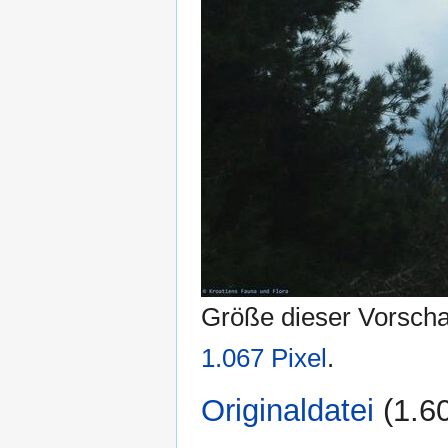
Größe dieser Vorsch
1.067 Pixel
.
Originaldatei
‎
(1.6