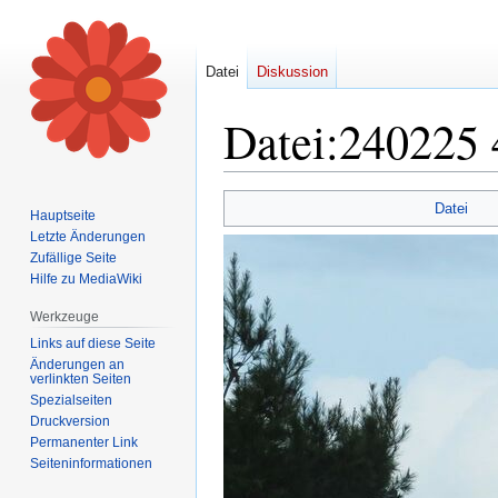
Datei
Diskussion
Datei
:
240225 
Zur
Zur
Datei
Hauptseite
Navigation
Suche
Letzte Änderungen
springen
springen
Zufällige Seite
Hilfe zu MediaWiki
Werkzeuge
Links auf diese Seite
Änderungen an
verlinkten Seiten
Spezialseiten
Druckversion
Permanenter Link
Seiten­informationen