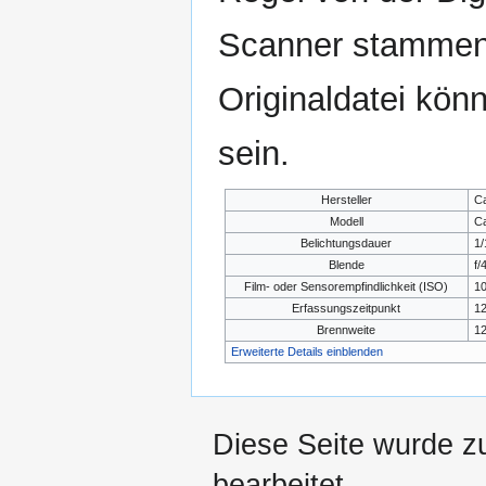
Scanner stammen.
Originaldatei kön
sein.
Hersteller
C
Modell
C
Belichtungsdauer
1/
Blende
f/
Film- oder Sensorempfindlichkeit (ISO)
1
Erfassungszeitpunkt
12
Brennweite
1
Erweiterte Details einblenden
Diese Seite wurde z
bearbeitet.