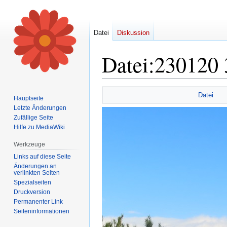
Datei
Diskussion
Datei
:
230120 
Zur
Zur
Datei
Hauptseite
Navigation
Suche
Letzte Änderungen
springen
springen
Zufällige Seite
Hilfe zu MediaWiki
Werkzeuge
Links auf diese Seite
Änderungen an
verlinkten Seiten
Spezialseiten
Druckversion
Permanenter Link
Seiten­informationen