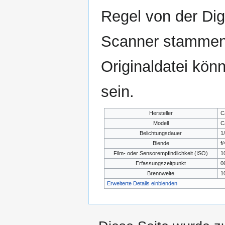
Regel von der Di
Scanner stammen.
Originaldatei kön
sein.
Hersteller
C
Modell
C
Belichtungsdauer
1
Blende
f/
Film- oder Sensorempfindlichkeit (ISO)
1
Erfassungszeitpunkt
0
Brennweite
1
Erweiterte Details einblenden