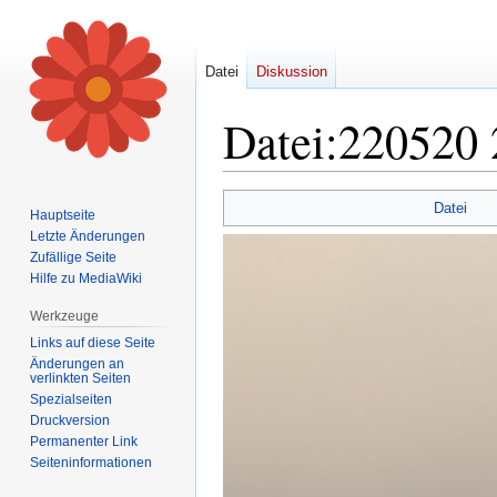
Datei
Diskussion
Datei
:
220520 
Zur
Zur
Datei
Hauptseite
Navigation
Suche
Letzte Änderungen
springen
springen
Zufällige Seite
Hilfe zu MediaWiki
Werkzeuge
Links auf diese Seite
Änderungen an
verlinkten Seiten
Spezialseiten
Druckversion
Permanenter Link
Seiten­informationen