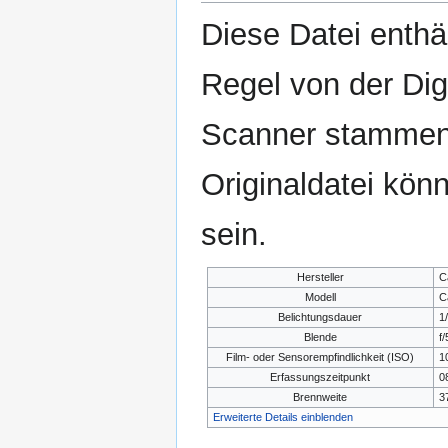
Diese Datei enthäl
Regel von der Di
Scanner stammen.
Originaldatei kön
sein.
Hersteller
C
Modell
C
Belichtungsdauer
1
Blende
f/
Film- oder Sensorempfindlichkeit (ISO)
1
Erfassungszeitpunkt
0
Brennweite
3
Erweiterte Details einblenden