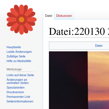
Datei
Diskussion
Datei
:
220130 
Zur
Zur
Datei
Hauptseite
Navigation
Suche
Letzte Änderungen
springen
springen
Zufällige Seite
Hilfe zu MediaWiki
Werkzeuge
Links auf diese Seite
Änderungen an
verlinkten Seiten
Spezialseiten
Druckversion
Permanenter Link
Seiten­informationen