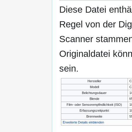
Diese Datei enthäl
Regel von der Di
Scanner stammen.
Originaldatei kön
sein.
Hersteller
C
Modell
C
Belichtungsdauer
1
Blende
f/
Film- oder Sensorempfindlichkeit (ISO)
1
Erfassungszeitpunkt
1
Brennweite
5
Erweiterte Details einblenden