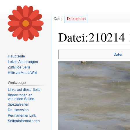
Datei
Diskussion
Datei
:
210214 
Zur
Zur
Datei
Hauptseite
Navigation
Suche
Letzte Änderungen
springen
springen
Zufällige Seite
Hilfe zu MediaWiki
Werkzeuge
Links auf diese Seite
Änderungen an
verlinkten Seiten
Spezialseiten
Druckversion
Permanenter Link
Seiten­informationen