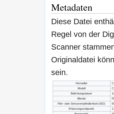
Metadaten
Diese Datei enthäl
Regel von der Di
Scanner stammen.
Originaldatei kön
sein.
Hersteller
C
Modell
C
Belichtungsdauer
1
Blende
f/
Film- oder Sensorempfindlichkeit (ISO)
5
Erfassungszeitpunkt
1
Brennweite
2