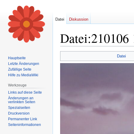
Datei
Diskussion
Datei
:
210106 
Zur
Zur
Datei
Hauptseite
Navigation
Suche
Letzte Änderungen
springen
springen
Zufällige Seite
Hilfe zu MediaWiki
Werkzeuge
Links auf diese Seite
Änderungen an
verlinkten Seiten
Spezialseiten
Druckversion
Permanenter Link
Seiten­informationen