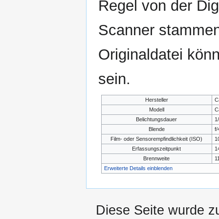
Regel von der Di
Scanner stammen.
Originaldatei kön
sein.
Hersteller
C
Modell
C
Belichtungsdauer
1
Blende
f/
Film- oder Sensorempfindlichkeit (ISO)
1
Erfassungszeitpunkt
1
Brennweite
1
Erweiterte Details einblenden
Diese Seite wurde z