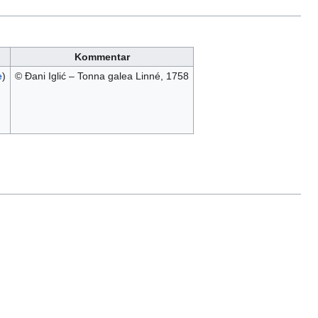
Kommentar
e
)
© Đani Iglić – Tonna galea Linné, 1758