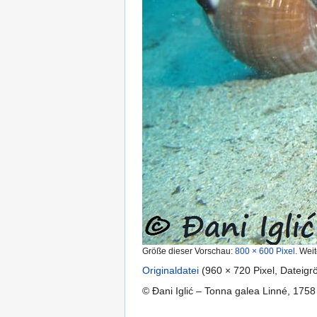
Größe dieser Vorschau:
800 × 600 Pixel
.
Weit
Originaldatei
‎
(960 × 720 Pixel, Dateig
© Đani Iglić – Tonna galea Linné, 1758