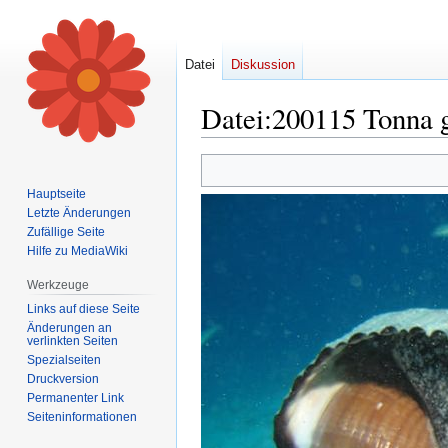
Datei
Diskussion
Datei
:
200115 Tonna g
Zur
Zur
Navigation
Suche
Hauptseite
springen
springen
Letzte Änderungen
Zufällige Seite
Hilfe zu MediaWiki
Werkzeuge
Links auf diese Seite
Änderungen an
verlinkten Seiten
Spezialseiten
Druckversion
Permanenter Link
Seiten­informationen