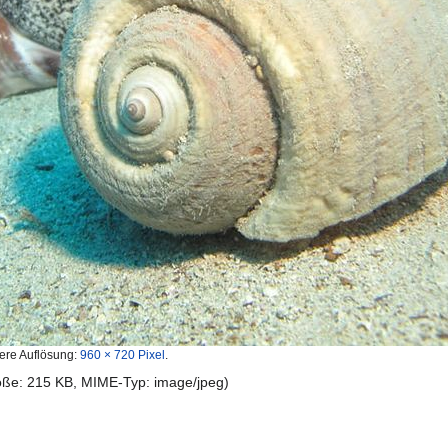
ere Auflösung:
960 × 720 Pixel
.
röße: 215 KB, MIME-Typ:
image/jpeg
)