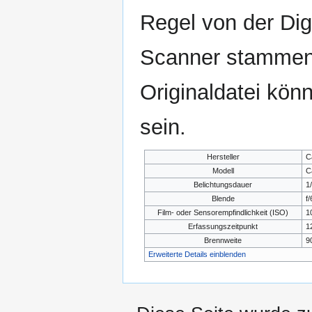
Regel von der Di
Scanner stammen.
Originaldatei kön
sein.
Hersteller
C
Modell
C
Belichtungsdauer
1
Blende
f/
Film- oder Sensorempfindlichkeit (ISO)
1
Erfassungszeitpunkt
1
Brennweite
9
Erweiterte Details einblenden