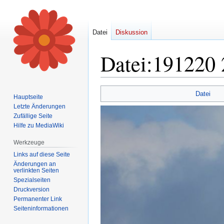
Datei
Diskussion
Datei
:
191220 
Zur
Zur
Datei
Hauptseite
Navigation
Suche
Letzte Änderungen
springen
springen
Zufällige Seite
Hilfe zu MediaWiki
Werkzeuge
Links auf diese Seite
Änderungen an
verlinkten Seiten
Spezialseiten
Druckversion
Permanenter Link
Seiten­informationen