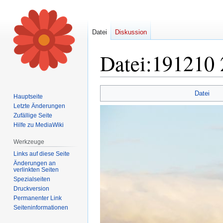
Datei
Diskussion
Datei
:
191210 
Zur
Zur
Datei
Hauptseite
Navigation
Suche
Letzte Änderungen
springen
springen
Zufällige Seite
Hilfe zu MediaWiki
Werkzeuge
Links auf diese Seite
Änderungen an
verlinkten Seiten
Spezialseiten
Druckversion
Permanenter Link
Seiten­informationen