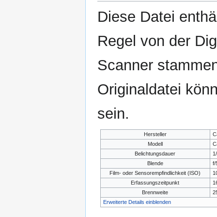
Diese Datei enthäl
Regel von der Di
Scanner stammen.
Originaldatei kön
sein.
Hersteller
C
Modell
C
Belichtungsdauer
1
Blende
f/
Film- oder Sensorempfindlichkeit (ISO)
1
Erfassungszeitpunkt
1
Brennweite
2
Erweiterte Details einblenden